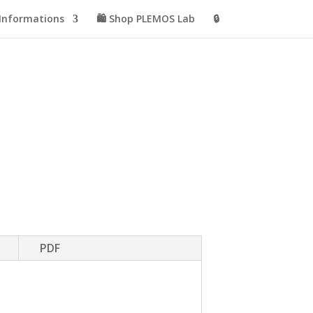
Informations
🛍️ Shop PLEMOS Lab
🔒
PDF